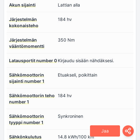
Akun sijainti
Lattian alla
Järjestelmän
184 hv
kokonaisteho
Järjestelmän
350 Nm
vääntömomentti
Latausportit number 0
Kirjaudu sisään nähdäksesi.
Sähkömoottorin
Etuakseli, poikittain
sijainti number 1
Sähkömoottorin teho
184 hv
number 1
Sähkömoottorin
Synkroninen
tyyppi number 1
Jaa
Sähkönkulutus
14.8 kWh/100 km