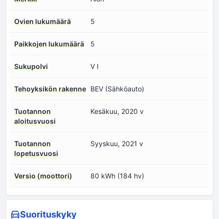
Ovien lukumäärä
5
Paikkojen lukumäärä
5
Sukupolvi
V I
Tehoyksikön rakenne
BEV (Sähköauto)
Tuotannon
Kesäkuu, 2020 v
aloitusvuosi
Tuotannon
Syyskuu, 2021 v
lopetusvuosi
Versio (moottori)
80 kWh (184 hv)
Suorituskyky