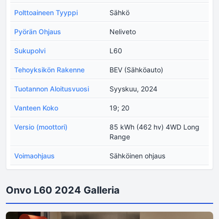
Polttoaineen Tyyppi
Sähkö
Pyörän Ohjaus
Neliveto
Sukupolvi
L60
Tehoyksikön Rakenne
BEV (Sähköauto)
Tuotannon Aloitusvuosi
Syyskuu, 2024
Vanteen Koko
19; 20
Versio (moottori)
85 kWh (462 hv) 4WD Long
Range
Voimaohjaus
Sähköinen ohjaus
Onvo L60 2024 Galleria