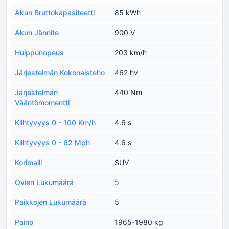
Akun Bruttokapasiteetti
85 kWh
Akun Jännite
900 V
Huippunopeus
203 km/h
Järjestelmän Kokonaisteho
462 hv
Järjestelmän
440 Nm
Vääntömomentti
Kiihtyvyys 0 - 100 Km/h
4.6 s
Kiihtyvyys 0 - 62 Mph
4.6 s
Korimalli
SUV
Ovien Lukumäärä
5
Paikkojen Lukumäärä
5
Paino
1965-1980 kg