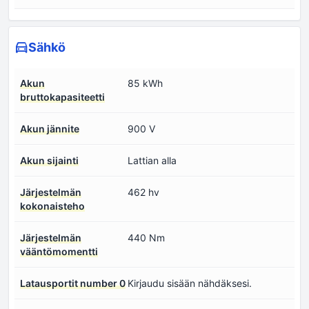
Sähkö
Akun
85 kWh
bruttokapasiteetti
Akun jännite
900 V
Akun sijainti
Lattian alla
Järjestelmän
462 hv
kokonaisteho
Järjestelmän
440 Nm
vääntömomentti
Latausportit number 0
Kirjaudu sisään nähdäksesi.