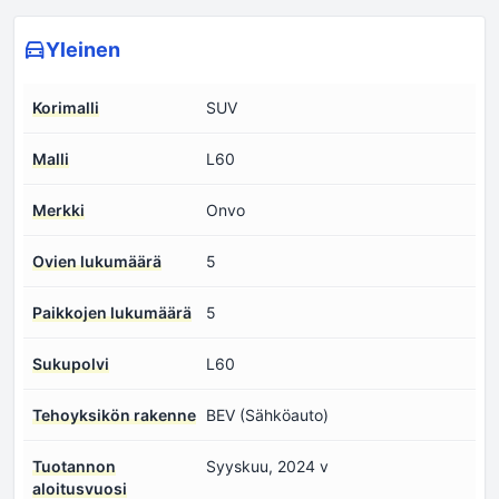
Yleinen
Korimalli
SUV
Malli
L60
Merkki
Onvo
Ovien lukumäärä
5
Paikkojen lukumäärä
5
Sukupolvi
L60
Tehoyksikön rakenne
BEV (Sähköauto)
Tuotannon
Syyskuu, 2024 v
aloitusvuosi