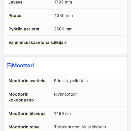
Leveys
1795 mm
Pituus
4380 mm
Pyörän perusta
2600 mm
Vähimmäiskääntöhalkaisija
10.6 m
Moottori
Moottorin asettelu
Edessä, poikittain
Moottorin
Rivimoottori
kokoonpano
Moottorin tilavuus
1499 sm
Moottorin toive
Turboahtimet, Välijäähdytin