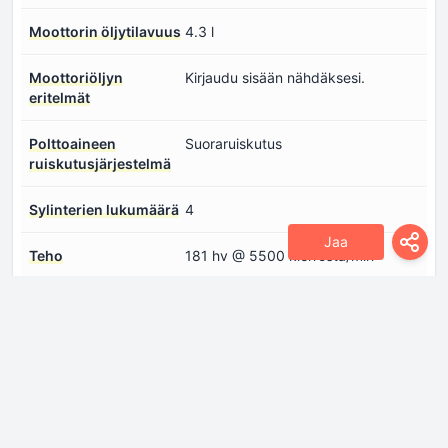
Moottorin öljytilavuus
4.3 l
Moottoriöljyn
Kirjaudu sisään nähdäksesi.
eritelmät
Polttoaineen
Suoraruiskutus
ruiskutusjärjestelmä
Sylinterien lukumäärä
4
Jaa
Teho
181 hv @ 5500 kierrosta/min
Venttiilien
4
lukumäärä/sylinteri
Vääntömomentti
290 Nm @ 2000-3500
kierrosta/min
Jäähdytysneste
6.2 l