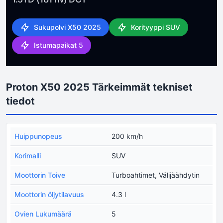
Sukupolvi X50 2025
Korityyppi SUV
Istumapaikat 5
Proton X50 2025 Tärkeimmät tekniset
tiedot
Huippunopeus
200 km/h
Korimalli
SUV
Moottorin Toive
Turboahtimet, Välijäähdytin
Moottorin öljytilavuus
4.3 l
Ovien Lukumäärä
5