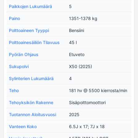
Paikkojen Lukumäärä
5
Paino
1351-1378 kg
Polttoaineen Tyyppi
Bensiini
Polttoainesäiliön Tilavuus
45 l
Pyörän Ohjaus
Etuveto
Sukupolvi
X50 (2025)
Sylinterien Lukumäärä
4
Teho
181 hv @ 5500 kierrosta/min
Tehoyksikön Rakenne
Sisäpolttomoottori
Tuotannon Aloitusvuosi
2025
Vanteen Koko
6.5J x 17; 7J x 18