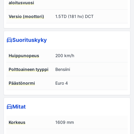
aloitusvuosi
Versio (moottori)
1.5TD (181 hv) DCT
Suorituskyky
Huippunopeus
200 km/h
Polttoaineen tyyppi
Bensiini
Päästönormi
Euro 4
Mitat
Korkeus
1609 mm