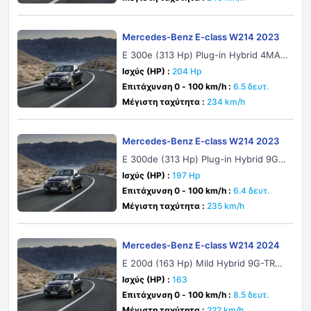
Mercedes-Benz E-class W214 2023
E 300e (313 Hp) Plug-in Hybrid 4MATI
C 9G-TRONIC
Ισχύς (HP) :
204 Hp
Επιτάχυνση 0 - 100 km/h :
6.5 δευτ.
Μέγιστη ταχύτητα :
234 km/h
Mercedes-Benz E-class W214 2023
E 300de (313 Hp) Plug-in Hybrid 9G-
TRONIC
Ισχύς (HP) :
197 Hp
Επιτάχυνση 0 - 100 km/h :
6.4 δευτ.
Μέγιστη ταχύτητα :
235 km/h
Mercedes-Benz E-class W214 2024
E 200d (163 Hp) Mild Hybrid 9G-TRO
NIC
Ισχύς (HP) :
163
Επιτάχυνση 0 - 100 km/h :
8.5 δευτ.
Μέγιστη ταχύτητα :
222 km/h