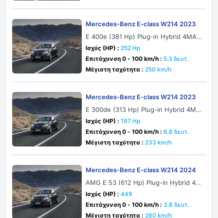
Mercedes-Benz E-class W214 2023
E 400e (381 Hp) Plug-in Hybrid 4MATI
C 9G-TRONIC
Ισχύς (HP) :
252 Hp
Επιτάχυνση 0 - 100 km/h :
5.3 δευτ.
Μέγιστη ταχύτητα :
250 km/h
Mercedes-Benz E-class W214 2023
E 300de (313 Hp) Plug-in Hybrid 4MA
TIC 9G-TRONIC
Ισχύς (HP) :
197 Hp
Επιτάχυνση 0 - 100 km/h :
6.6 δευτ.
Μέγιστη ταχύτητα :
233 km/h
Mercedes-Benz E-class W214 2024
AMG E 53 (612 Hp) Plug-in Hybrid 4M
ATIC+ AMG SPEEDSHIFT TCT 9G AM
Ισχύς (HP) :
449
G DYNAMIC PLUS
Επιτάχυνση 0 - 100 km/h :
3.8 δευτ.
Μέγιστη ταχύτητα :
280 km/h