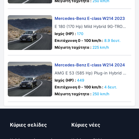
Μέγιστη ταχύτητα :
250 km/h
Mercedes-Benz E-class W214 2023
E 180 (170 Hp) Mild Hybrid 9G-TRONI
C
Ισχύς (HP) :
170
Επιτάχυνση 0 - 100 km/h :
8.9 δευτ.
Μέγιστη ταχύτητα :
225 km/h
Mercedes-Benz E-class W214 2024
AMG E 53 (585 Hp) Plug-in Hybrid 4
MATIC+ AMG SPEEDSHIFT TCT 9G
Ισχύς (HP) :
449
Επιτάχυνση 0 - 100 km/h :
4 δευτ.
Μέγιστη ταχύτητα :
250 km/h
Κύριες σελίδες
Κύριες νέες