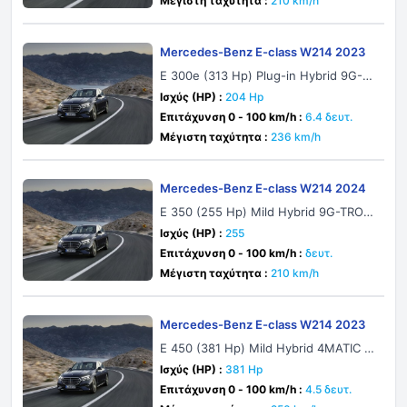
Μέγιστη ταχύτητα :
210 km/h
Mercedes-Benz E-class W214 2023
E 300e (313 Hp) Plug-in Hybrid 9G-T
RONIC
Ισχύς (HP) :
204 Hp
Επιτάχυνση 0 - 100 km/h :
6.4 δευτ.
Μέγιστη ταχύτητα :
236 km/h
Mercedes-Benz E-class W214 2024
E 350 (255 Hp) Mild Hybrid 9G-TRONI
C
Ισχύς (HP) :
255
Επιτάχυνση 0 - 100 km/h :
δευτ.
Μέγιστη ταχύτητα :
210 km/h
Mercedes-Benz E-class W214 2023
E 450 (381 Hp) Mild Hybrid 4MATIC 9
G-TRONIC
Ισχύς (HP) :
381 Hp
Επιτάχυνση 0 - 100 km/h :
4.5 δευτ.