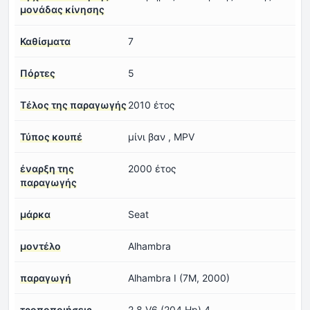
μονάδας κίνησης
Καθίσματα
7
Πόρτες
5
Τέλος της παραγωγής
2010 έτος
Τύπος κουπέ
μίνι βαν , MPV
έναρξη της
2000 έτος
παραγωγής
μάρκα
Seat
μοντέλο
Alhambra
παραγωγή
Alhambra I (7M, 2000)
τροποποιήσεις
2.8 V6 (204 Hp) 4