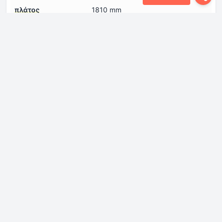
πλάτος
1810 mm
ύψος
1762 mm
Κινητήρας
Αριθμός βαλβίδων
4
ανά κύλινδρο
Αριθμός κυλίνδρων
6
Βαθμός συμπίεσης
10.5
Διάμετρος κυλίνδρου
81 mm
Διάταξη κινητήρα
Εμπρός, εγκάρσια
Διαμόρφωση
VR-κινητήρας