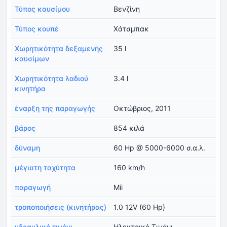
Τύπος καυσίμου
Βενζίνη
Τύπος κουπέ
Χάτσμπακ
Χωρητικότητα δεξαμενής
35 l
καυσίμων
Χωρητικότητα λαδιού
3.4 l
κινητήρα
έναρξη της παραγωγής
Οκτώβριος, 2011
βάρος
854 κιλά
δύναμη
60 Hp @ 5000-6000 σ.α.λ.
μέγιστη ταχύτητα
160 km/h
παραγωγή
Mii
τροποποιήσεις (κινητήρας)
1.0 12V (60 Hp)
υδραυλικό τιμόνι
Ηλεκτρικό Τιμόνι