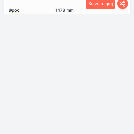
Κοινοποίηση
ύψος
1478 mm
Κινητήρας
Αριθμός βαλβίδων
4
ανά κύλινδρο
Αριθμός κυλίνδρων
3
Βαθμός συμπίεσης
10.5
Διάμετρος κυλίνδρου
74.5 mm
Διάταξη κινητήρα
Εμπρός, εγκάρσια
Διαμόρφωση
σε σειρά
κινητήρα