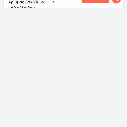
Αριθμός βαλβίδων
4
ανά κύλινδρο
Αριθμός κυλίνδρων
3
Βαθμός συμπίεσης
16.2
Διάμετρος κυλίνδρου
79.5 mm
Διάταξη κινητήρα
Εμπρός, εγκάρσια
Διαμόρφωση
σε σειρά
κινητήρα
Κυβισμός κινητήρα
1422 cm
Μοντέλο/Κωδικός
CUSB
κινητήρα
Ονομαστική ροπή του
230 Nm @ 1750-2500 σ.α.λ.