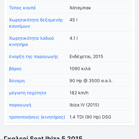
Τύπος κουπέ
Χάτσμπακ
Χωρητικότητα δεξαμενής
45 l
καυσίμων
Χωρητικότητα λαδιού
4.1 l
κινητήρα
έναρξη της παραγωγής
Ενδέχεται, 2015
βάρος
1090 κιλά
δύναμη
90 Hp @ 3500 σ.α.λ.
μέγιστη ταχύτητα
182 km/h
παραγωγή
Ibiza IV (2015)
τροποποιήσεις (κινητήρας)
1.4 TDI (90 Hp) DSG
Γκαλερί Seat Ibiza 5 2015