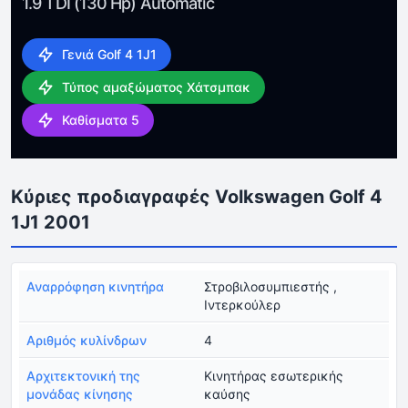
1.9 TDI (130 Hp) Automatic
Γενιά Golf 4 1J1
Τύπος αμαξώματος Χάτσμπακ
Καθίσματα 5
Κύριες προδιαγραφές Volkswagen Golf 4
1J1 2001
Αναρρόφηση κινητήρα
Στροβιλοσυμπιεστής ,
Ιντερκούλερ
Αριθμός κυλίνδρων
4
Αρχιτεκτονική της
Κινητήρας εσωτερικής
μονάδας κίνησης
καύσης