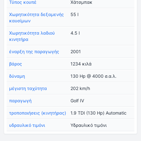
Τύπος κουπέ
Χάτσμπακ
Χωρητικότητα δεξαμενής
55 l
καυσίμων
Χωρητικότητα λαδιού
4.5 l
κινητήρα
έναρξη της παραγωγής
2001
βάρος
1234 κιλά
δύναμη
130 Hp @ 4000 σ.α.λ.
μέγιστη ταχύτητα
202 km/h
παραγωγή
Golf IV
τροποποιήσεις (κινητήρας)
1.9 TDI (130 Hp) Automatic
υδραυλικό τιμόνι
Υδραυλικό τιμόνι