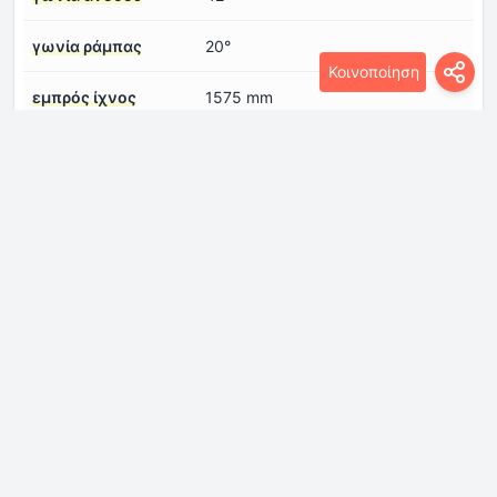
γωνία ράμπας
20°
Κοινοποίηση
εμπρός ίχνος
1575 mm
μήκος
4715 mm
μεταξόνιο
2790 mm
πλάτος
1875 mm
ύψος
1850 mm
Κινητήρας
Αριθμός βαλβίδων
4
ανά κύλινδρο