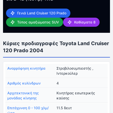
Γενιά Land Cruiser 120 Prado
Τύπος αμαξώματος SUV
Καθίσματα 8
Κύριες προδιαγραφές Toyota Land Cruiser
120 Prado 2004
Αναρρόφηση κινητήρα
Στροβιλοσυμπιεστής ,
Ιντερκούλερ
Αριθμός κυλίνδρων
4
Αρχιτεκτονική της
Κινητήρας εσωτερικής
μονάδας κίνησης
καύσης
Επιτάχυνση 0 - 100 χλμ/
11.5 δευτ
ώρα