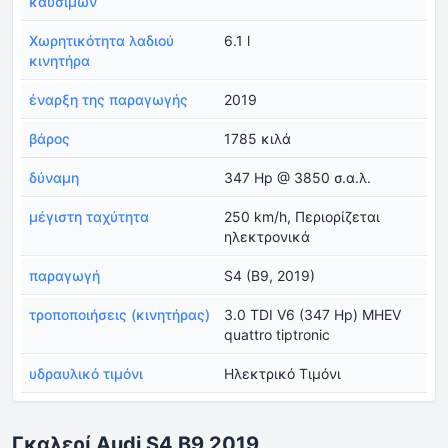
καυσίμων
Χωρητικότητα λαδιού
6.1 l
κινητήρα
έναρξη της παραγωγής
2019
βάρος
1785 κιλά
δύναμη
347 Hp @ 3850 σ.α.λ.
μέγιστη ταχύτητα
250 km/h, Περιορίζεται
ηλεκτρονικά
παραγωγή
S4 (B9, 2019)
τροποποιήσεις (κινητήρας)
3.0 TDI V6 (347 Hp) MHEV
quattro tiptronic
υδραυλικό τιμόνι
Ηλεκτρικό Τιμόνι
Γκαλερί Audi S4 B9 2019