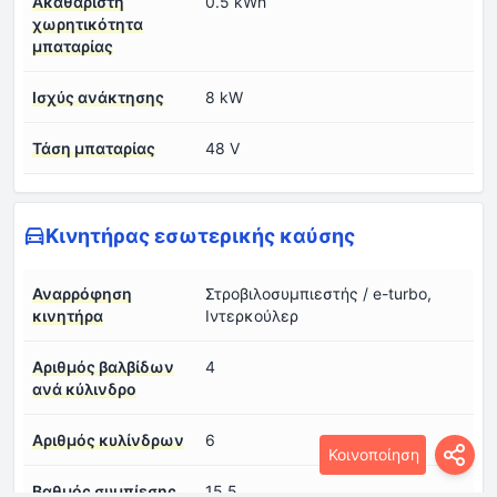
Ακαθάριστη
0.5 kWh
χωρητικότητα
μπαταρίας
Ισχύς ανάκτησης
8 kW
Τάση μπαταρίας
48 V
Κινητήρας εσωτερικής καύσης
Αναρρόφηση
Στροβιλοσυμπιεστής / e-turbo,
κινητήρα
Ιντερκούλερ
Αριθμός βαλβίδων
4
ανά κύλινδρο
Αριθμός κυλίνδρων
6
Κοινοποίηση
Βαθμός συμπίεσης
15.5