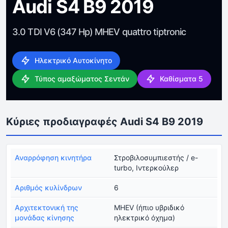
Audi S4 B9 2019
3.0 TDI V6 (347 Hp) MHEV quattro tiptronic
Ηλεκτρικό Αυτοκίνητο
Τύπος αμαξώματος Σεντάν
Καθίσματα 5
Κύριες προδιαγραφές Audi S4 B9 2019
Αναρρόφηση κινητήρα
Στροβιλοσυμπιεστής / e-
turbo, Ιντερκούλερ
Αριθμός κυλίνδρων
6
Αρχιτεκτονική της
MHEV (ήπιο υβριδικό
μονάδας κίνησης
ηλεκτρικό όχημα)