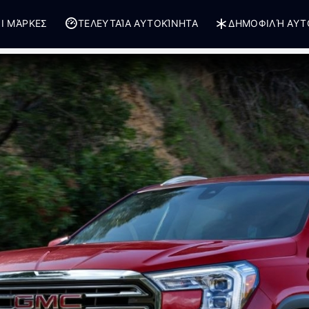
Ι ΜΆΡΚΕΣ
ΤΕΛΕΥΤΑΊΑ ΑΥΤΟΚΊΝΗΤΑ
ΔΗΜΟΦΙΛΉ ΑΥΤ