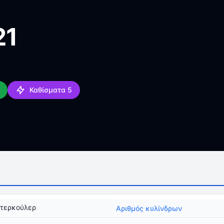
21
Καθίσματα 5
ντερκούλερ
Αριθμός κυλίνδρων