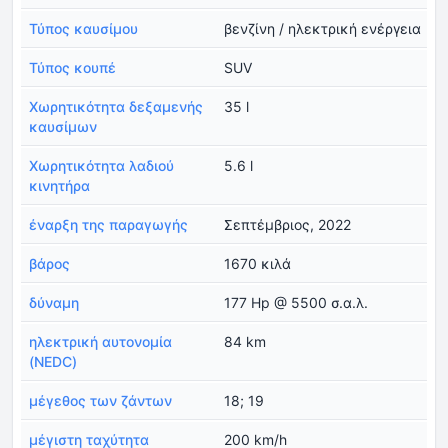
Τύπος καυσίμου
βενζίνη / ηλεκτρική ενέργεια
Τύπος κουπέ
SUV
Χωρητικότητα δεξαμενής
35 l
καυσίμων
Χωρητικότητα λαδιού
5.6 l
κινητήρα
έναρξη της παραγωγής
Σεπτέμβριος, 2022
βάρος
1670 κιλά
δύναμη
177 Hp @ 5500 σ.α.λ.
ηλεκτρική αυτονομία
84 km
(NEDC)
μέγεθος των ζάντων
18; 19
μέγιστη ταχύτητα
200 km/h