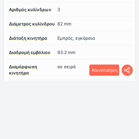
Αριθμός κυλίνδρων
3
Διάμετρος κυλίνδρου
82 mm
Διάταξη κινητήρα
Εμπρός, εγκάρσια
Διαδρομή εμβόλιου
93.2 mm
Διαμόρφωση
σε σειρά
Κοινοποίηση
κινητήρα
Ισχύς ανά λίτρο
119.8 Hp/l
κυβισμού
Κυβισμός κινητήρα
1477 cm
Μηχανισμός
DOHC
διανομής αερίων