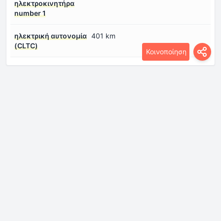
ηλεκτροκινητήρα
number 1
ηλεκτρική αυτονομία
401 km
(CLTC)
Κοινοποίηση
Διαστάσεις
Απόσταση από το
120 mm
έδαφος
Ελάχιστη διάμετρος
11.6 m
στροφής (διάμετρος
στροφής)
Πίσω ίχνος
1480 mm
εμπρός ίχνος
1475 mm