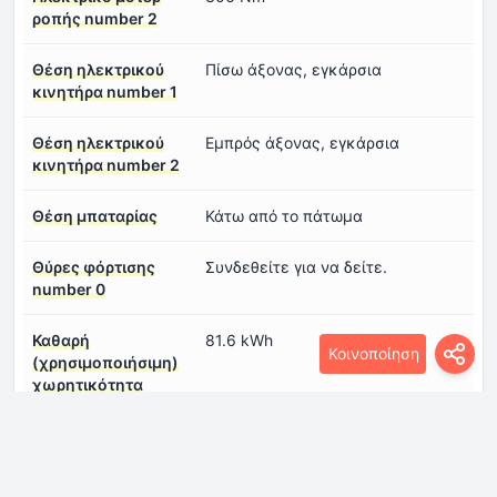
ροπής number 2
Θέση ηλεκτρικού
Πίσω άξονας, εγκάρσια
κινητήρα number 1
Θέση ηλεκτρικού
Εμπρός άξονας, εγκάρσια
κινητήρα number 2
Θέση μπαταρίας
Κάτω από το πάτωμα
Θύρες φόρτισης
Συνδεθείτε για να δείτε.
number 0
Καθαρή
81.6 kWh
Κοινοποίηση
(χρησιμοποιήσιμη)
χωρητικότητα
μπαταρίας
Μέση κατανάλωση
18.5 κιλοβατώρα/100 χλμ
ενέργειας (WLTP)