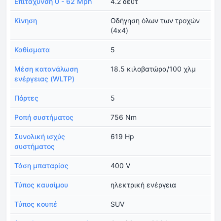
Επιτάχυνση 0 - 62 Mph
4.2 δευτ
Κίνηση
Οδήγηση όλων των τροχών
(4x4)
Καθίσματα
5
Μέση κατανάλωση
18.5 κιλοβατώρα/100 χλμ
ενέργειας (WLTP)
Πόρτες
5
Ροπή συστήματος
756 Nm
Συνολική ισχύς
619 Hp
συστήματος
Τάση μπαταρίας
400 V
Τύπος καυσίμου
ηλεκτρική ενέργεια
Τύπος κουπέ
SUV