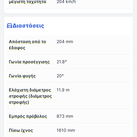
μέγιστη ταχύτητα
204 km/h
Διαστάσεις
Απόσταση από το
204 mm
έδαφος
Γωνία προσέγγισης
21.8°
Γωνία φυγής
20°
Ελάχιστη διάμετρος
11.9 m
στροφής (διάμετρος
στροφής)
Εμπρός πρόβολος
873 mm
Πίσω ίχνος
1610 mm