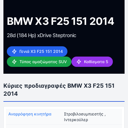
BMW X3 F25 151 2014
28d (184 Hp) xDrive Steptronic
Γενιά X3 F25 151 2014
Τύπος αμαξώματος SUV
Καθίσματα 5
Κύριες προδιαγραφές BMW X3 F25 151
2014
Αναρρόφηση κινητήρα
Στροβιλοσυμπιεστής ,
Ιντερκούλερ