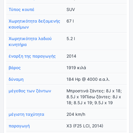
Τύπος κουπέ
SUV
Χωρητικότητα δεξαμενής
67 l
καυσίμων
Χωρητικότητα λαδιού
5.2 l
κινητήρα
έναρξη της παραγωγής
2014
βάρος
1919 κιλά
δύναμη
184 Hp @ 4000 σ.α.λ.
μέγεθος των ζάντων
Μπροστινά ζάντες: 8J x 18;
8.5J x 19Πίσω ζάντες: 8J x
18; 8.5J x 19; 9.5J x 19
μέγιστη ταχύτητα
204 km/h
παραγωγή
X3 (F25 LCI, 2014)