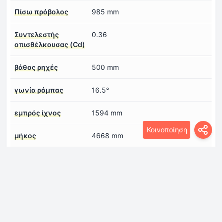
Πίσω πρόβολος
985 mm
Συντελεστής
0.36
οπισθέλκουσας (Cd)
βάθος ρηχές
500 mm
γωνία ράμπας
16.5°
εμπρός ίχνος
1594 mm
Κοινοποίηση
μήκος
4668 mm
μεταξόνιο
2810 mm
πλάτος
1881 mm
ύψος
1678 mm