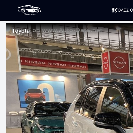
ΌΛΕΣ Ο
Toyota