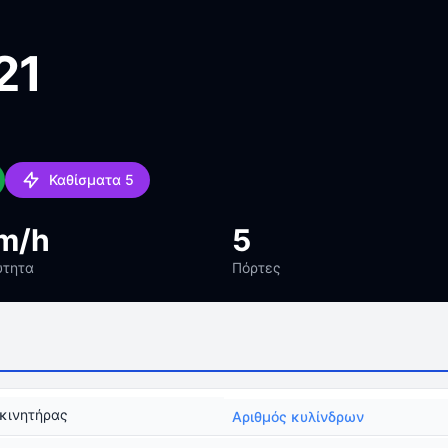
21
Καθίσματα 5
m/h
5
ύτητα
Πόρτες
κινητήρας
Αριθμός κυλίνδρων