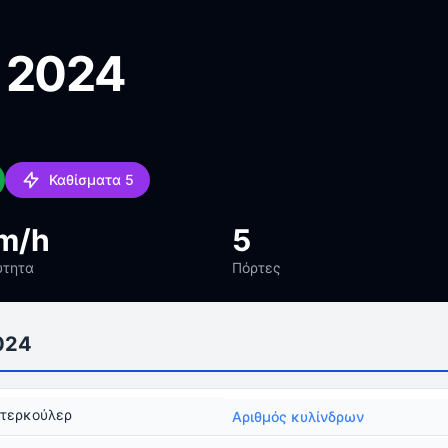
 2024
Καθίσματα 5
m/h
5
ύτητα
Πόρτες
024
ντερκούλερ
Αριθμός κυλίνδρων