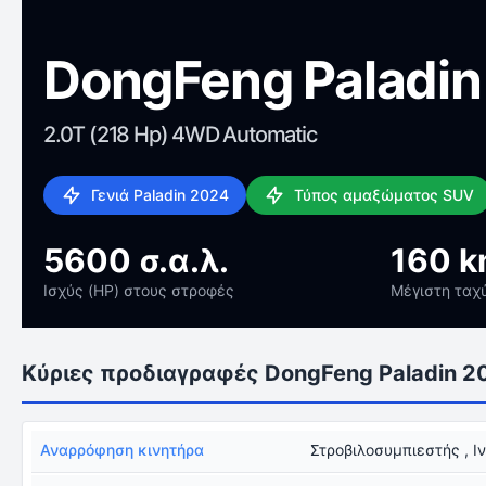
DongFeng Paladin
2.0T (218 Hp) 4WD Automatic
Γενιά Paladin 2024
Τύπος αμαξώματος SUV
5600 σ.α.λ.
160 k
Ισχύς (HP) στους στροφές
Μέγιστη ταχ
Κύριες προδιαγραφές DongFeng Paladin 2
Αναρρόφηση κινητήρα
Στροβιλοσυμπιεστής , Ι