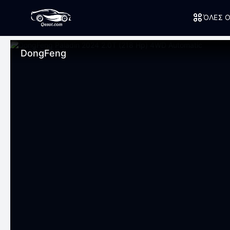
ΌΛΕΣ Ο
DongFeng