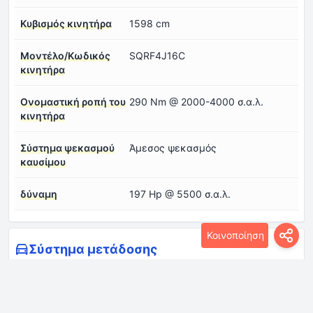
Κυβισμός κινητήρα
1598 cm
Μοντέλο/Κωδικός
SQRF4J16C
κινητήρα
Ονομαστική ροπή του
290 Nm @ 2000-4000 σ.α.λ.
κινητήρα
Σύστημα ψεκασμού
Άμεσος ψεκασμός
καυσίμου
δύναμη
197 Hp @ 5500 σ.α.λ.
Κοινοποίηση
Σύστημα μετάδοσης
Αριθμός γραναζιών
7 ταχύτητες, αυτόματο κιβώτιο
και τύπος κιβωτίου
ταχυτήτων DCT