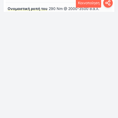
Κοινοποίηση
Ονομαστική ροπή του
290 Nm @ 2000-3500 σ.α.λ.
κινητήρα
Σύστημα ψεκασμού
Άμεσος ψεκασμός
καυσίμου
δύναμη
184 Hp @ 5500 σ.α.λ.
Σύστημα μετάδοσης
Αριθμός γραναζιών
7 ταχύτητες, αυτόματο κιβώτιο
και τύπος κιβωτίου
ταχυτήτων DCT
ταχυτήτων
Εμπρός ανάρτηση
Ανεξάρτητο, τύπου McPherson με
σπειροειδή ελατήριο και
αντιστρεπτική ράβδο