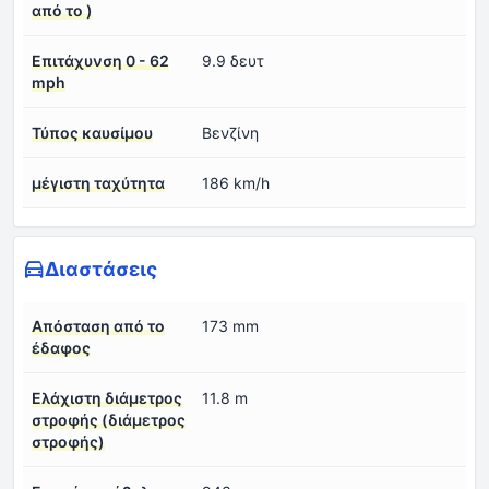
από το )
Επιτάχυνση 0 - 62
9.9 δευτ
mph
Τύπος καυσίμου
Βενζίνη
μέγιστη ταχύτητα
186 km/h
Διαστάσεις
Απόσταση από το
173 mm
έδαφος
Ελάχιστη διάμετρος
11.8 m
στροφής (διάμετρος
στροφής)