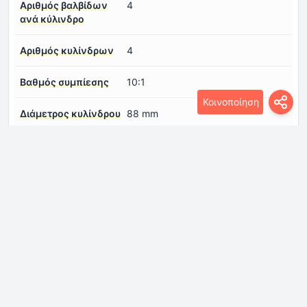
Αριθμός βαλβίδων
4
ανά κύλινδρο
Αριθμός κυλίνδρων
4
Βαθμός συμπίεσης
10:1
Κοινοποίηση
Διάμετρος κυλίνδρου
88 mm
Διάταξη κινητήρα
Εμπρός, εγκάρσια
Διαμόρφωση
σε σειρά
κινητήρα
Κυβισμός κινητήρα
1995 cm
Μοντέλο/Κωδικός
20L4E
κινητήρα
Ονομαστική ροπή του
360 Nm @ 2500-3000 σ.α.λ.