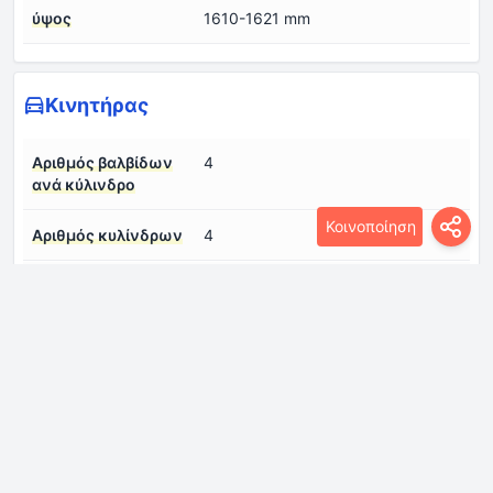
ύψος
1610-1621 mm
Κινητήρας
Αριθμός βαλβίδων
4
ανά κύλινδρο
Κοινοποίηση
Αριθμός κυλίνδρων
4
Βαθμός συμπίεσης
10.8:1
Διάμετρος κυλίνδρου
86 mm
Διάταξη κινητήρα
Εμπρός, εγκάρσια
Διαμόρφωση
σε σειρά
κινητήρα