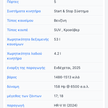
Πόρτες
5
Συστήματα κινητήρα
Start & Stop Σύστημα
Τύπος καυσίμου
Βενζίνη
Τύπος κουπέ
SUV , Κροσόβερ
Χωρητικότητα δεξαμενής
53 l
καυσίμων
Χωρητικότητα λαδιού
4.2 l
κινητήρα
έναρξη της παραγωγής
Ενδέχεται, 2025
βάρος
1486-1513 κιλά
δύναμη
158 Hp @ 6500 σ.α.λ.
μέγεθος των ζάντων
17; 18
παραγωγή
HR-V III (2024)