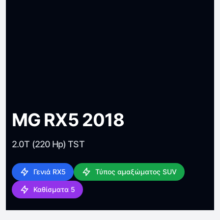
MG RX5 2018
2.0T (220 Hp) TST
Γενιά RX5
Τύπος αμαξώματος SUV
Καθίσματα 5