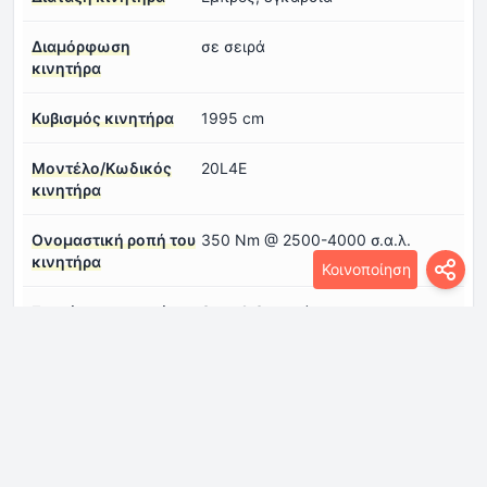
Διαμόρφωση
σε σειρά
κινητήρα
Κυβισμός κινητήρα
1995 cm
Μοντέλο/Κωδικός
20L4E
κινητήρα
Ονομαστική ροπή του
350 Nm @ 2500-4000 σ.α.λ.
κινητήρα
Κοινοποίηση
Συστήματα κινητήρα
Start & Stop Σύστημα
Σύστημα ψεκασμού
Άμεσος ψεκασμός
καυσίμου
Χωρητικότητα λαδιού
5.2 l
κινητήρα