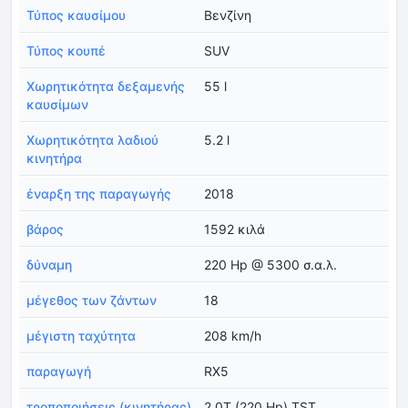
Τύπος καυσίμου
Βενζίνη
Τύπος κουπέ
SUV
Χωρητικότητα δεξαμενής
55 l
καυσίμων
Χωρητικότητα λαδιού
5.2 l
κινητήρα
έναρξη της παραγωγής
2018
βάρος
1592 κιλά
δύναμη
220 Hp @ 5300 σ.α.λ.
μέγεθος των ζάντων
18
μέγιστη ταχύτητα
208 km/h
παραγωγή
RX5
τροποποιήσεις (κινητήρας)
2.0T (220 Hp) TST