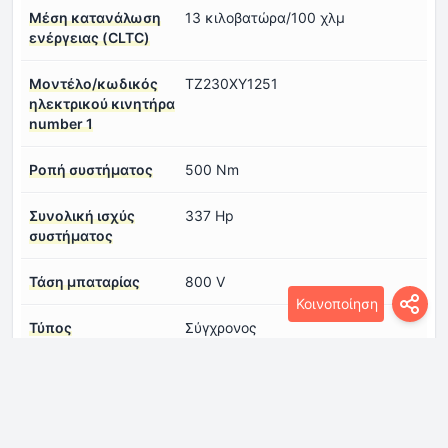
Μέση κατανάλωση
13 κιλοβατώρα/100 χλμ
ενέργειας (CLTC)
Μοντέλο/κωδικός
TZ230XY1251
ηλεκτρικού κινητήρα
number 1
Ροπή συστήματος
500 Nm
Συνολική ισχύς
337 Hp
συστήματος
Τάση μπαταρίας
800 V
Κοινοποίηση
Τύπος
Σύγχρονος
ηλεκτροκινητήρα
number 1
ηλεκτρική αυτονομία
710 km
(CLTC)