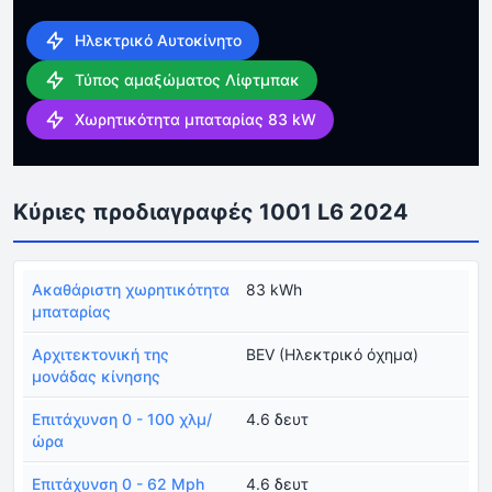
Ηλεκτρικό Αυτοκίνητο
Τύπος αμαξώματος Λίφτμπακ
Χωρητικότητα μπαταρίας 83 kW
Κύριες προδιαγραφές 1001 L6 2024
Ακαθάριστη χωρητικότητα
83 kWh
μπαταρίας
Αρχιτεκτονική της
BEV (Ηλεκτρικό όχημα)
μονάδας κίνησης
Επιτάχυνση 0 - 100 χλμ/
4.6 δευτ
ώρα
Επιτάχυνση 0 - 62 Mph
4.6 δευτ