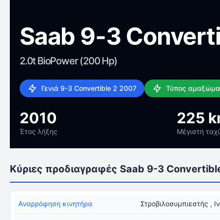
Saab 9-3 Converti
2.0t BioPower (200 Hp)
Γενιά 9-3 Convertible 2 2007
Τύπος αμαξώμα
2010
225 k
Έτος λήξης
Μέγιστη ταχ
Κύριες προδιαγραφές Saab 9-3 Convertibl
Αναρρόφηση κινητήρα
Στροβιλοσυμπιεστής , Ι