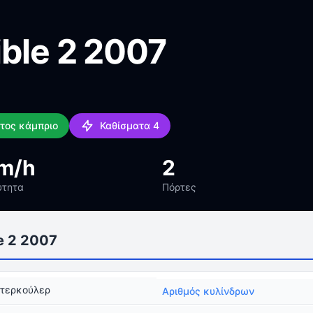
ble 2 2007
τος κάμπριο
Καθίσματα 4
m/h
2
ύτητα
Πόρτες
e 2 2007
ντερκούλερ
Αριθμός κυλίνδρων