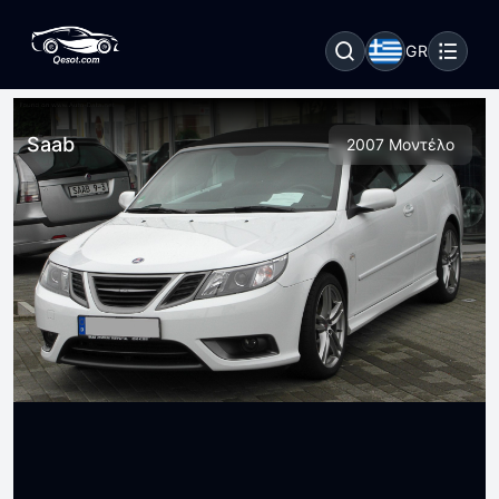
GR
Saab
2007 Μοντέλο