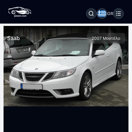
GR
Saab
2007 Μοντέλο