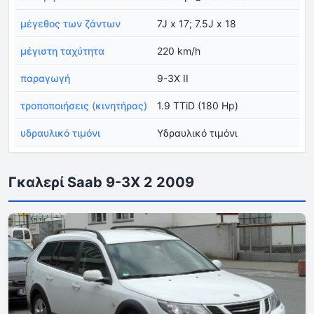
μέγεθος των ζάντων
7J x 17; 7.5J x 18
μέγιστη ταχύτητα
220 km/h
παραγωγή
9-3X II
τροποποιήσεις (κινητήρας)
1.9 TTiD (180 Hp)
υδραυλικό τιμόνι
Υδραυλικό τιμόνι
Γκαλερί Saab 9-3X 2 2009