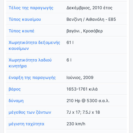
Τέλος της παραγωγής
Δεκέμβριος, 2010 έτος
Τύπος καυσίμου
Βενζίνη / Αιθανόλη - E85
Τύπος κουπέ
βαγόνι , Κροσόβερ
Χωρητικότητα δεξαμενής
61 l
καυσίμων
Χωρητικότητα λαδιού
6 l
κινητήρα
έναρξη της παραγωγής
Ιούνιος, 2009
βάρος
1653-1761 κιλά
δύναμη
210 Hp @ 5300 σ.α.λ.
μέγεθος των ζάντων
7J x 17; 7.5J x 18
μέγιστη ταχύτητα
230 km/h