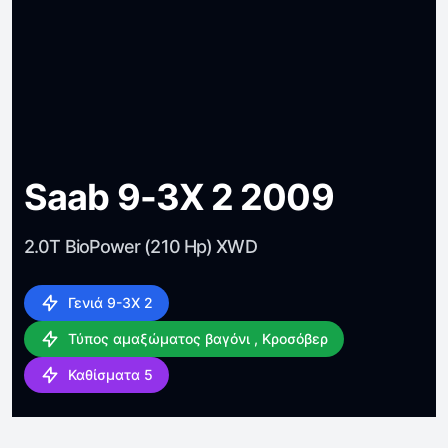
Saab 9-3X 2 2009
2.0T BioPower (210 Hp) XWD
Γενιά 9-3X 2
Τύπος αμαξώματος βαγόνι , Κροσόβερ
Καθίσματα 5