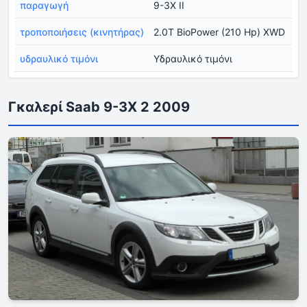
παραγωγή
9-3X II
τροποποιήσεις (κινητήρας)
2.0T BioPower (210 Hp) XWD
υδραυλικό τιμόνι
Υδραυλικό τιμόνι
Γκαλερί Saab 9-3X 2 2009