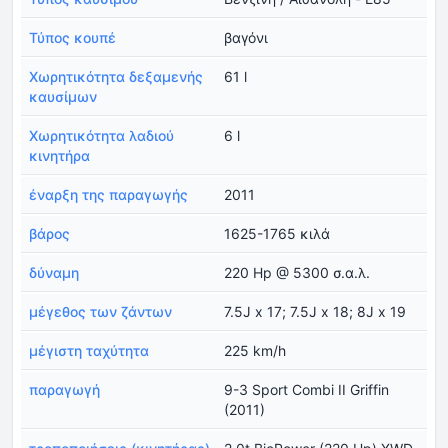
Τύπος κουπέ
βαγόνι
Χωρητικότητα δεξαμενής
61 l
καυσίμων
Χωρητικότητα λαδιού
6 l
κινητήρα
έναρξη της παραγωγής
2011
βάρος
1625-1765 κιλά
δύναμη
220 Hp @ 5300 σ.α.λ.
μέγεθος των ζάντων
7.5J x 17; 7.5J x 18; 8J x 19
μέγιστη ταχύτητα
225 km/h
παραγωγή
9-3 Sport Combi II Griffin
(2011)