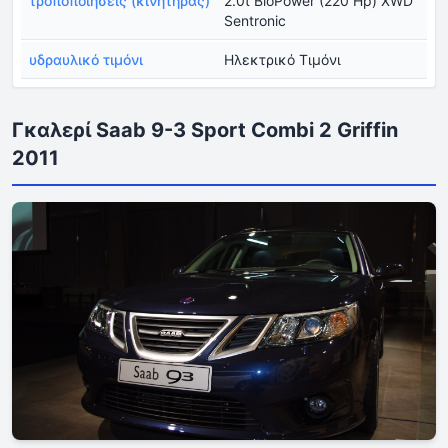
τροποποιήσεις (κινητήρας)
2.0t BioPower (220 Hp) XWD
Sentronic
υδραυλικό τιμόνι
Ηλεκτρικό Τιμόνι
Γκαλερί Saab 9-3 Sport Combi 2 Griffin
2011