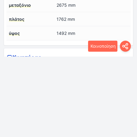
μεταξόνιο
2675 mm
πλάτος
1762 mm
ύψος
1492 mm
Κοινοποίηση
Κινητήρας
Αριθμός βαλβίδων
4
ανά κύλινδρο
Αριθμός κυλίνδρων
4
Διάμετρος κυλίνδρου
86 mm
Διάταξη κινητήρα
Εμπρός, εγκάρσια
Διαμόρφωση
σε σειρά