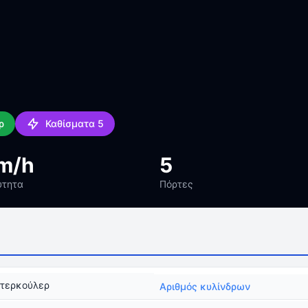
ρ
Καθίσματα 5
m/h
5
ύτητα
Πόρτες
ντερκούλερ
Αριθμός κυλίνδρων