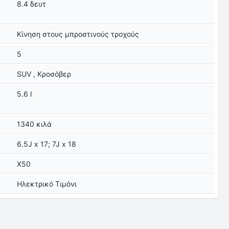
8.4 δευτ
Κίνηση στους μπροστινούς τροχούς
5
SUV , Κροσόβερ
5.6 l
1340 κιλά
6.5J x 17; 7J x 18
X50
Ηλεκτρικό Τιμόνι