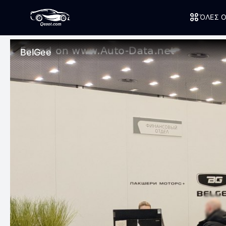
ΌΛΕΣ Ο
BelGee