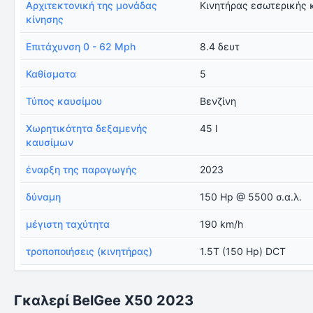
Αρχιτεκτονική της μονάδας
Κινητήρας εσωτερικής 
κίνησης
Επιτάχυνση 0 - 62 Mph
8.4 δευτ
Καθίσματα
5
Τύπος καυσίμου
Βενζίνη
Χωρητικότητα δεξαμενής
45 l
καυσίμων
έναρξη της παραγωγής
2023
δύναμη
150 Hp @ 5500 σ.α.λ.
μέγιστη ταχύτητα
190 km/h
τροποποιήσεις (κινητήρας)
1.5T (150 Hp) DCT
Γκαλερί BelGee X50 2023