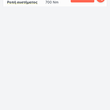
Ροπή συστήματος
700 Nm
Συνολική ισχύς
462 Hp
συστήματος
Τύπος
Σύγχρονος
ηλεκτροκινητήρα
number 1
ηλεκτρική αυτονομία
57 km
(NEDC)
ηλεκτρική αυτονομία
46 km
(WLTP)
Κινητήρας εσωτερικής καύσης
Αναρρόφηση
Twin-scroll turbo, Ιντερκούλερ
κινητήρα