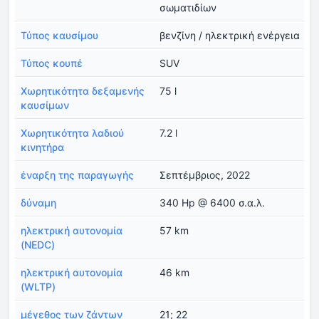
σωματιδίων
Τύπος καυσίμου
βενζίνη / ηλεκτρική ενέργεια
Τύπος κουπέ
SUV
Χωρητικότητα δεξαμενής
75 l
καυσίμων
Χωρητικότητα λαδιού
7.2 l
κινητήρα
έναρξη της παραγωγής
Σεπτέμβριος, 2022
δύναμη
340 Hp @ 6400 σ.α.λ.
ηλεκτρική αυτονομία
57 km
(NEDC)
ηλεκτρική αυτονομία
46 km
(WLTP)
μέγεθος των ζάντων
21; 22