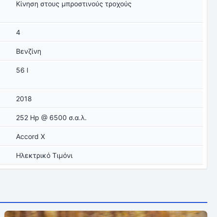
Κίνηση στους μπροστινούς τροχούς
4
Βενζίνη
56 l
2018
252 Hp @ 6500 σ.α.λ.
Accord X
Ηλεκτρικό Τιμόνι