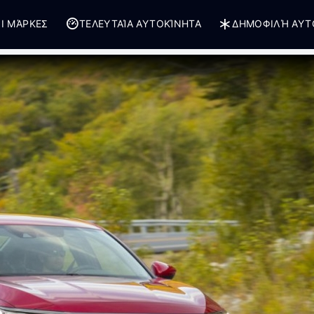
Ι ΜΆΡΚΕΣ
ΤΕΛΕΥΤΑΊΑ ΑΥΤΟΚΊΝΗΤΑ
ΔΗΜΟΦΙΛΉ ΑΥΤ