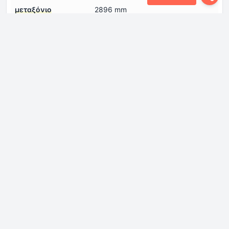
μεταξόνιο
2896 mm
πλάτος
1860 mm
ύψος
1435 mm
Κινητήρας
Αριθμός βαλβίδων
4
ανά κύλινδρο
Αριθμός κυλίνδρων
6
Βαθμός συμπίεσης
12:1
Διάμετρος κυλίνδρου
84.5 mm
Διάταξη κινητήρα
Εμπρός, κατά μήκος