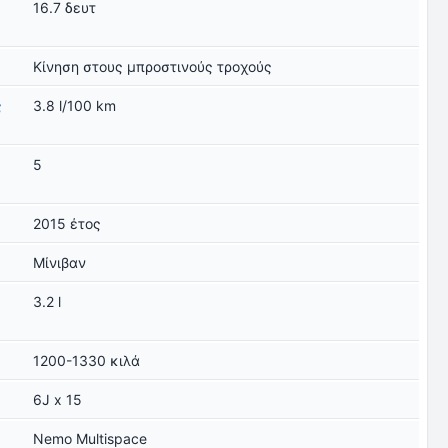
16.7 δευτ
Κίνηση στους μπροστινούς τροχούς
ς
3.8 l/100 km
5
2015 έτος
Μίνιβαν
3.2 l
1200-1330 κιλά
6J x 15
Nemo Multispace