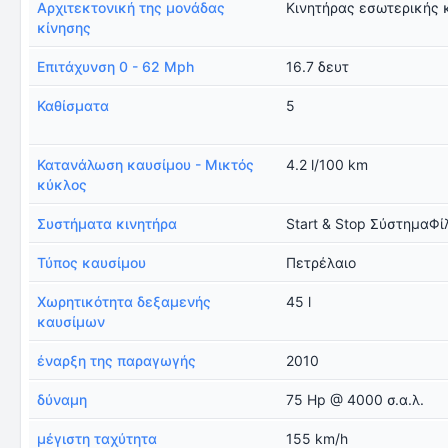
Αρχιτεκτονική της μονάδας
Κινητήρας εσωτερικής 
κίνησης
Επιτάχυνση 0 - 62 Mph
16.7 δευτ
Καθίσματα
5
Κατανάλωση καυσίμου - Μικτός
4.2 l/100 km
κύκλος
Συστήματα κινητήρα
Start & Stop ΣύστημαΦί
Τύπος καυσίμου
Πετρέλαιο
Χωρητικότητα δεξαμενής
45 l
καυσίμων
έναρξη της παραγωγής
2010
δύναμη
75 Hp @ 4000 σ.α.λ.
μέγιστη ταχύτητα
155 km/h