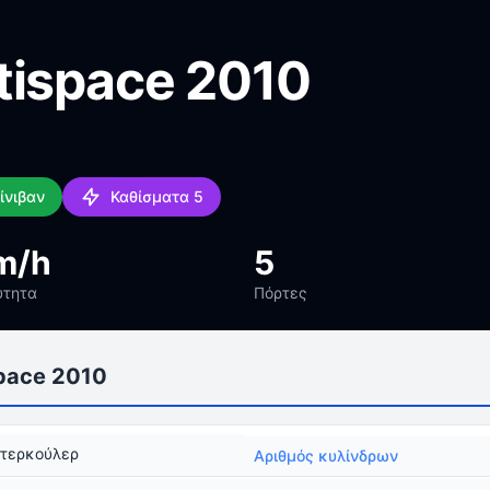
tispace 2010
ίνιβαν
Καθίσματα 5
m/h
5
ύτητα
Πόρτες
pace 2010
ντερκούλερ
Αριθμός κυλίνδρων