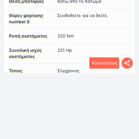
Θέση μπαταρίας
Κάτω από το πάτωμα
Θύρες φόρτισης
Συνδεθείτε για να δείτε.
number 0
Ροπή συστήματος
320 Nm
Συνολική ισχύς
231 Hp
συστήματος
Κοινοποίηση
Τύπος
Σύγχρονος
ηλεκτροκινητήρα
number 1
ηλεκτρική αυτονομία
280 km
(CLTC)
Κινητήρας εσωτερικής καύσης