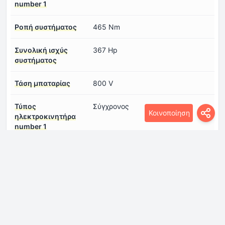
number 1
Ροπή συστήματος
465 Nm
Συνολική ισχύς
367 Hp
συστήματος
Τάση μπαταρίας
800 V
Τύπος
Σύγχρονος
Κοινοποίηση
ηλεκτροκινητήρα
number 1
ηλεκτρική αυτονομία
625-702 km
(CLTC)
Διαστάσεις