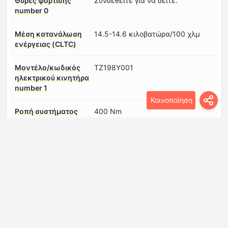
Θύρες φόρτισης
Συνδεθείτε για να δείτε.
number 0
Μέση κατανάλωση
14.5-14.6 κιλοβατώρα/100 χλμ
ενέργειας (CLTC)
Μοντέλο/κωδικός
TZ198Y001
ηλεκτρικού κινητήρα
number 1
Κοινοποίηση
Ροπή συστήματος
400 Nm
Συνολική ισχύς
462 Hp
συστήματος
Τάση μπαταρίας
900 V
Τύπος
Σύγχρονος
ηλεκτροκινητήρα
number 1