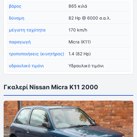
βάρος
865 κιλά
δύναμη
82 Hp @ 6000 σ.α.λ.
μέγιστη ταχύτητα
170 km/h
παραγωγή
Micra (K11)
τροποποιήσεις (κινητήρας)
1.4 (82 Hp)
υδραυλικό τιμόνι
Υδραυλικό τιμόνι
Γκαλερί Nissan Micra K11 2000