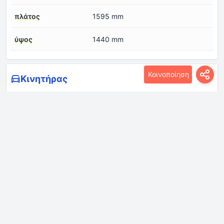
πλάτος
1595 mm
ύψος
1440 mm
Κοινοποίηση
Κινητήρας
Αριθμός βαλβίδων
4
ανά κύλινδρο
Αριθμός κυλίνδρων
4
Βαθμός συμπίεσης
9.5
Διάμετρος κυλίνδρου
72 mm
Διάταξη κινητήρα
Εμπρός, εγκάρσια