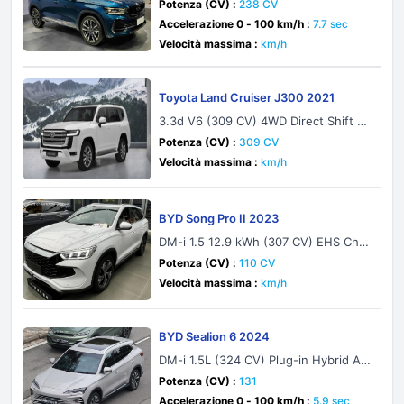
Potenza (CV) :
238 CV
Accelerazione 0 - 100 km/h :
7.7 sec
Velocità massima :
km/h
Toyota Land Cruiser J300 2021
3.3d V6 (309 CV) 4WD Direct Shift 5
Seat
Potenza (CV) :
309 CV
Velocità massima :
km/h
BYD Song Pro II 2023
DM-i 1.5 12.9 kWh (307 CV) EHS Cha
mpion Edition
Potenza (CV) :
110 CV
Velocità massima :
km/h
BYD Sealion 6 2024
DM-i 1.5L (324 CV) Plug-in Hybrid AW
D E-CVT
Potenza (CV) :
131
Accelerazione 0 - 100 km/h :
5.9 sec