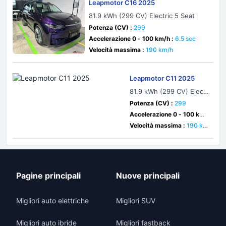
Leapmotor C16 2025
81.9 kWh (299 CV) Electric 5 Seat
Potenza (CV) :
299
Accelerazione 0 - 100 km/h :
6.5 sec
Velocità massima :
190 km/h
Leapmotor C11 2025
81.9 kWh (299 CV) Electr
ic
Potenza (CV) :
299
Accelerazione 0 - 100 km/
h :
6.1 sec
Velocità massima :
190 k
m/h
Pagine principali
Nuove principali
Migliori auto elettriche
Migliori SUV
Migliori auto ibride
Migliori fastback