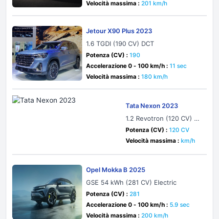
Velocità massima :
201 km/h
Jetour X90 Plus 2023
1.6 TGDI (190 CV) DCT
Potenza (CV) :
190
Accelerazione 0 - 100 km/h :
11 sec
Velocità massima :
180 km/h
Tata Nexon 2023
1.2 Revotron (120 CV) A
MT
Potenza (CV) :
120 CV
Velocità massima :
km/h
Opel Mokka B 2025
GSE 54 kWh (281 CV) Electric
Potenza (CV) :
281
Accelerazione 0 - 100 km/h :
5.9 sec
Velocità massima :
200 km/h