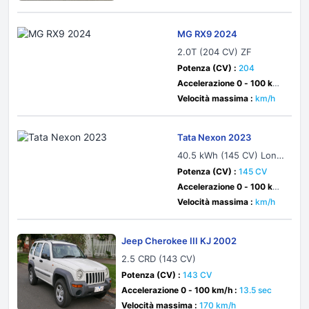
MG RX9 2024
2.0T (204 CV) ZF
Potenza (CV) :
204
Accelerazione 0 - 100 km/
h :
sec
Velocità massima :
km/h
Tata Nexon 2023
40.5 kWh (145 CV) Long
Range
Potenza (CV) :
145 CV
Accelerazione 0 - 100 km/
h :
8.9 sec
Velocità massima :
km/h
Jeep Cherokee III KJ 2002
2.5 CRD (143 CV)
Potenza (CV) :
143 CV
Accelerazione 0 - 100 km/h :
13.5 sec
Velocità massima :
170 km/h