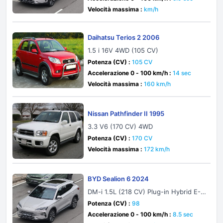
Velocità massima :
km/h
Daihatsu Terios 2 2006
1.5 i 16V 4WD (105 CV)
Potenza (CV) :
105 CV
Accelerazione 0 - 100 km/h :
14 sec
Velocità massima :
160 km/h
Nissan Pathfinder II 1995
3.3 V6 (170 CV) 4WD
Potenza (CV) :
170 CV
Velocità massima :
172 km/h
BYD Sealion 6 2024
DM-i 1.5L (218 CV) Plug-in Hybrid E-C
VT
Potenza (CV) :
98
Accelerazione 0 - 100 km/h :
8.5 sec