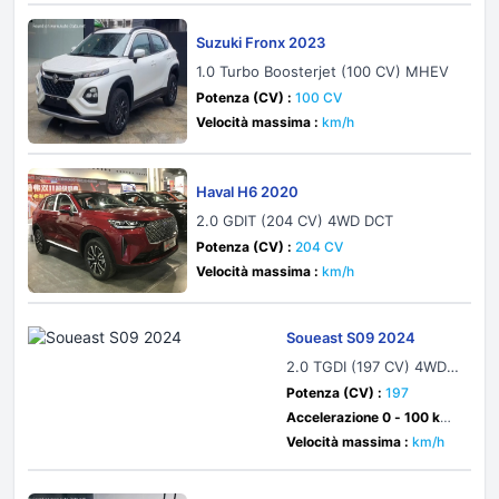
Suzuki Fronx 2023
1.0 Turbo Boosterjet (100 CV) MHEV
Potenza (CV) :
100 CV
Velocità massima :
km/h
Haval H6 2020
2.0 GDIT (204 CV) 4WD DCT
Potenza (CV) :
204 CV
Velocità massima :
km/h
Soueast S09 2024
2.0 TGDI (197 CV) 4WD A
utomatic
Potenza (CV) :
197
Accelerazione 0 - 100 km/
h :
8.9 sec
Velocità massima :
km/h