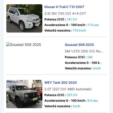
Nissan X-Trail II T31 2007
2.0i 16V (141 CV) 4x4 CVT
Potenza (CV) :
141 CV
Accelerazione 0 - 100 km/h :
11.9 sec
Velocità massima :
172 km/h
Soueast S06 2025
DM 1.5TD (355 CV) Plug-
in Hybrid DHT
Potenza (CV) :
156
Accelerazione 0 - 100 km/
h :
sec
Velocità massima :
km/h
WEY Tank 300 2020
2.0T (227 CV) 4WD Automatic
Potenza (CV) :
227 CV
Accelerazione 0 - 100 km/h :
9.5 sec
Velocità massima :
km/h