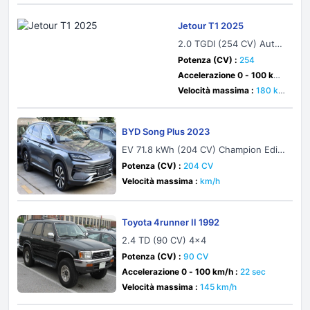
Jetour T1 2025
2.0 TGDI (254 CV) Auto
matic
Potenza (CV) :
254
Accelerazione 0 - 100 km/
h :
8.6 sec
Velocità massima :
180 k
m/h
BYD Song Plus 2023
EV 71.8 kWh (204 CV) Champion Editi
on
Potenza (CV) :
204 CV
Velocità massima :
km/h
Toyota 4runner II 1992
2.4 TD (90 CV) 4x4
Potenza (CV) :
90 CV
Accelerazione 0 - 100 km/h :
22 sec
Velocità massima :
145 km/h