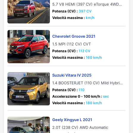
5.7 V8 HEMI (397 CV) eTorque 4WD T
orqueFlite
Potenza (CV) :
397 CV
Velocità massima :
km/h
Chevrolet Groove 2021
1.5 MPI (112 CV) CVT
Potenza (CV) :
112 CV
Velocità massima :
160 km/h
Suzuki Vitara IV 2025
1.4 BOOSTERJET (110 CV) Mild Hybrid
ALLGRIP
Potenza (CV) :
110
Accelerazione 0 - 100 km/h :
sec
Velocità massima :
180 km/h
Geely Xingyue L 2021
2.0T (238 CV) AWD Automatic