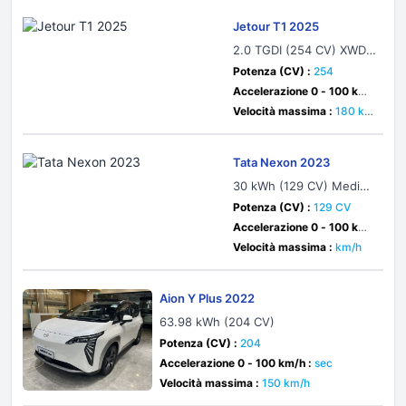
Jetour T1 2025
2.0 TGDI (254 CV) XWD
Automatic
Potenza (CV) :
254
Accelerazione 0 - 100 km/
h :
8.8 sec
Velocità massima :
180 k
m/h
Tata Nexon 2023
30 kWh (129 CV) Mediu
m Range
Potenza (CV) :
129 CV
Accelerazione 0 - 100 km/
h :
9.2 sec
Velocità massima :
km/h
Aion Y Plus 2022
63.98 kWh (204 CV)
Potenza (CV) :
204
Accelerazione 0 - 100 km/h :
sec
Velocità massima :
150 km/h