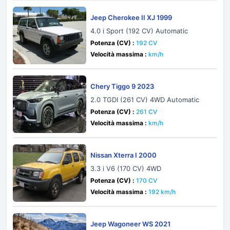
Jeep Cherokee II XJ 1999
4.0 i Sport (192 CV) Automatic
Potenza (CV) :
192 CV
Velocità massima :
km/h
Chery Tiggo 9 2023
2.0 TGDI (261 CV) 4WD Automatic
Potenza (CV) :
261 CV
Velocità massima :
km/h
Nissan Xterra I 2000
3.3 i V6 (170 CV) 4WD
Potenza (CV) :
170 CV
Velocità massima :
192 km/h
Jeep Wagoneer WS 2021