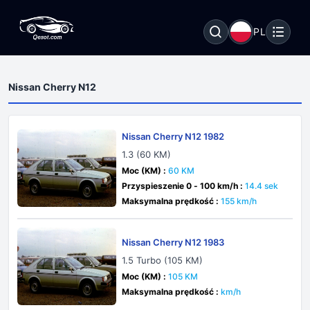
PL
Nissan Cherry N12
Nissan Cherry N12 1982
1.3 (60 KM)
Moc (KM) :
60 KM
Przyspieszenie 0 - 100 km/h :
14.4 sek
Maksymalna prędkość :
155 km/h
Nissan Cherry N12 1983
1.5 Turbo (105 KM)
Moc (KM) :
105 KM
Maksymalna prędkość :
km/h