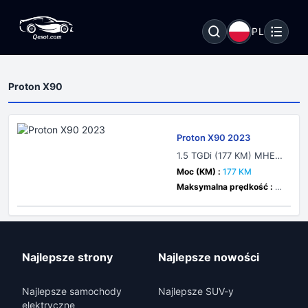
PL
Proton X90
Proton X90 2023
1.5 TGDi (177 KM) MHEV
DCT
Moc (KM) :
177 KM
Maksymalna prędkość :
k
m/h
Najlepsze strony
Najlepsze nowości
Najlepsze samochody
Najlepsze SUV-y
elektryczne