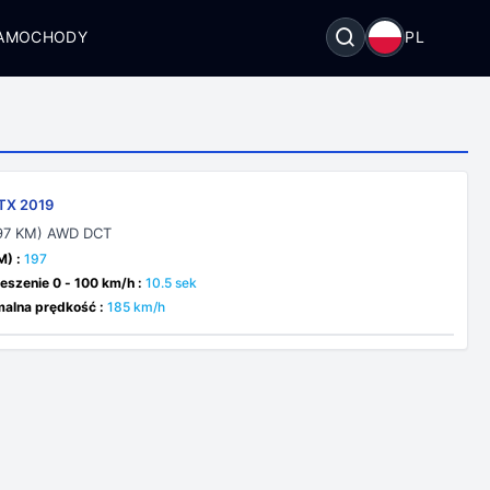
SAMOCHODY
PL
TX 2019
197 KM) AWD DCT
M) :
197
eszenie 0 - 100 km/h :
10.5 sek
alna prędkość :
185 km/h