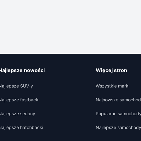
Najlepsze nowości
Więcej stron
Najlepsze SUV-y
Wszystkie marki
Najlepsze fastbacki
Najnowsze samochod
Najlepsze sedany
Popularne samochod
Najlepsze hatchbacki
Najlepsze samochod