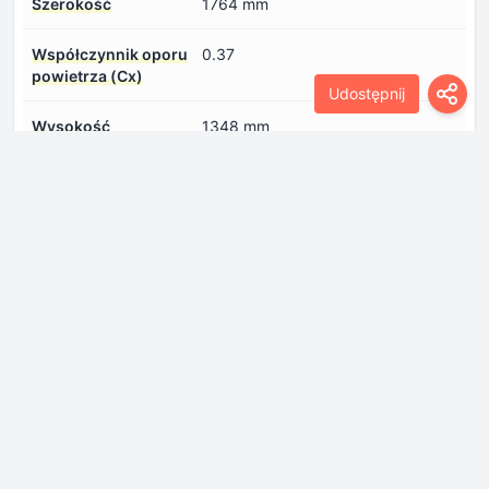
Szerokość
1764 mm
Współczynnik oporu
0.37
powietrza (Cx)
Udostępnij
Wysokość
1348 mm
Silnik
Aspiracja silnika
Turbo kompresor
Ilość oleju w silniku
4.5 l
Konfiguracja silnika
Rzędowy
Liczba cylindrów
4
Liczba zaworów
5