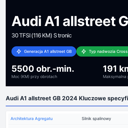
Audi A1 allstreet
30 TFSI (116 KM) S tronic
Generacja A1 allstreet GB
Typ nadwozia Cross
5500 obr.-min.
191 k
Moc (KM) przy obrotach
Maksymalna 
Audi A1 allstreet GB 2024 Kluczowe specyf
Architektura Agregatu
Silnik spalinowy