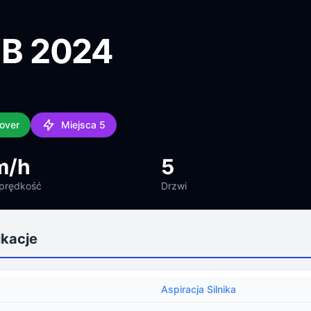
 GB 2024
over
Miejsca 5
m/h
5
prędkość
Drzwi
ikacje
Aspiracja Silnika