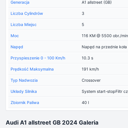
Generacja
A1 allstreet (GB)
Liczba Cylindrów
3
Liczba Miejsc
5
Moc
116 KM @ 5500 obr./min
Napęd
Napęd na przednie koła
Przyspieszenie 0 - 100 Km/h
10.3 s
Prędkość Maksymalna
191 km/h
Typ Nadwozia
Crossover
Układy Silnika
System start-stopFiltr c
Zbiornik Paliwa
40 l
Audi A1 allstreet GB 2024 Galeria