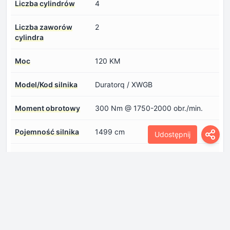
Liczba cylindrów
4
Liczba zaworów
2
cylindra
Moc
120 KM
Model/Kod silnika
Duratorq / XWGB
Moment obrotowy
300 Nm @ 1750-2000 obr./min.
Pojemność silnika
1499 cm
Udostępnij
Specyfikacja oleju
Zaloguj się, aby zobaczyć.
silnikowego
Układ silnika
Z przodu, poprzecznie
Układ wtrysku paliwa
Diesel common rail