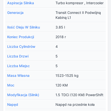
Aspiracja Silnika
Turbo kompresor , Intercooler
Generacja
Transit Connect II Podwójną
Kabiną L1
Ilość Oleju W Silniku
3.85 l
Koniec Produkcji
2018 r
Liczba Cylindrów
4
Liczba Drzwi
5
Liczba Miejsc
5
Masa Własna
1523-1525 kg
Moc
120 KM
Modyfikacja (Silnik)
1.5 TDCi (120 KM) PowerShift
Napęd
Napęd na przednie koła