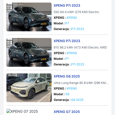
XPENG P7i 2023
550 64.4 kWh (276 KM) Electric
XPENG :
XPENG
Model :
P7
Generacja :
P7i 2023
XPENG P7i 2023
610 86.2 kWh (473 KM) Electric 4WD
XPENG :
XPENG
Model :
P7
Generacja :
P7i 2023
XPENG G6 2025
Ultra Long Range 80.8 kWh (296 KM)
Electric
XPENG :
XPENG
Model :
G6
Generacja :
G6 2025
XPENG G7 2025