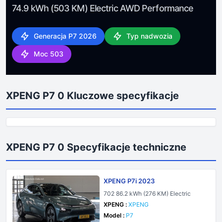
74.9 kWh (503 KM) Electric AWD Performance
Generacja P7 2026
Typ nadwozia
Moc 503
XPENG P7 0 Kluczowe specyfikacje
XPENG P7 0 Specyfikacje techniczne
XPENG P7i 2023
702 86.2 kWh (276 KM) Electric
XPENG :
XPENG
Model :
P7