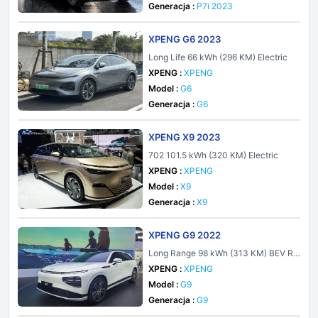
Generacja :
P7i 2023
XPENG G6 2023
Long Life 66 kWh (296 KM) Electric
XPENG :
XPENG
Model :
G6
Generacja :
G6
XPENG X9 2023
702 101.5 kWh (320 KM) Electric
XPENG :
XPENG
Model :
X9
Generacja :
X9
XPENG G9 2022
Long Range 98 kWh (313 KM) BEV R
WD
XPENG :
XPENG
Model :
G9
Generacja :
G9