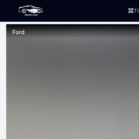
T
Ford