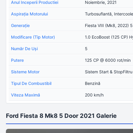
Anul Inceperii Productiei
Noiembrie, 2021
Aspirația Motorului
Turbosuflantă, Intercoole
Generație
Fiesta VIII (Mk8, 2022) 
Modificare (Tip Motor)
1.0 EcoBoost (125 CP) H
Număr De Uşi
5
Putere
125 CP @ 6000 rot/min
Sisteme Motor
Sistem Start & StopFiltru
Tipul De Combustibil
Benzină
Viteza Maximă
200 km/h
Ford Fiesta 8 Mk8 5 Door 2021 Galerie