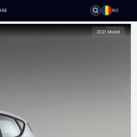
ARE
RO
2021 Model