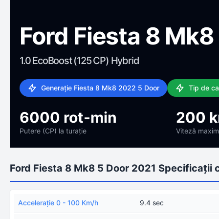
Ford Fiesta 8 Mk8
1.0 EcoBoost (125 CP) Hybrid
Generație Fiesta 8 Mk8 2022 5 Door
Tip de c
6000 rot-min
200 
Putere (CP) la turație
Viteză maxi
Ford Fiesta 8 Mk8 5 Door 2021 Specificații 
Acceleraţie 0 - 100 Km/h
9.4 sec