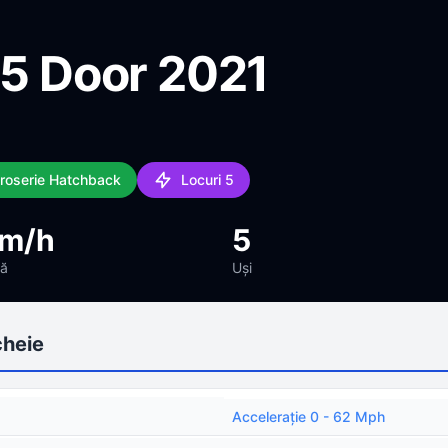
 5 Door 2021
aroserie Hatchback
Locuri 5
km/h
5
mă
Uși
cheie
Acceleraţie 0 - 62 Mph