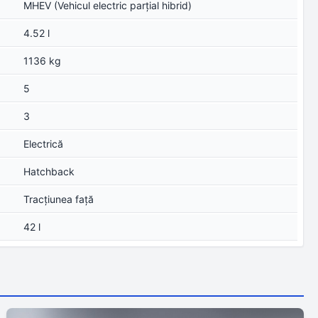
MHEV (Vehicul electric parțial hibrid)
4.52 l
1136 kg
5
3
Electrică
Hatchback
Tracţiunea faţă
42 l