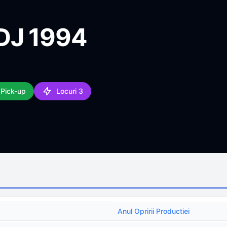
DJ 1994
 Pick-up
Locuri 3
Anul Opririi Productiei