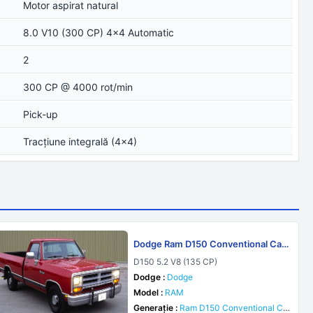
Motor aspirat natural
8.0 V10 (300 CP) 4x4 Automatic
2
300 CP @ 4000 rot/min
Pick-up
Tracţiune integrală (4x4)
Dodge Ram D150 Conventional Cab
D-W 1981
D150 5.2 V8 (135 CP)
Dodge :
Dodge
Model :
RAM
Generație :
Ram D150 Conventional Ca