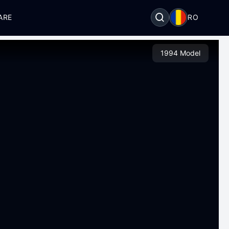
ARE
RO
1994 Model