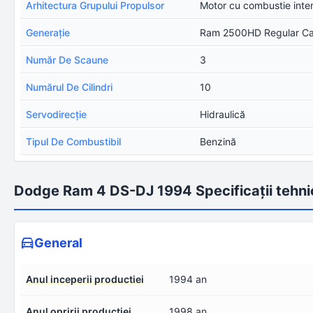
Arhitectura Grupului Propulsor
Motor cu combustie inte
Generație
Ram 2500HD Regular Ca
Număr De Scaune
3
Numărul De Cilindri
10
Servodirecţie
Hidraulică
Tipul De Combustibil
Benzină
Dodge Ram 4 DS-DJ 1994 Specificații tehni
General
Anul inceperii productiei
1994 an
Anul opririi productiei
1998 an