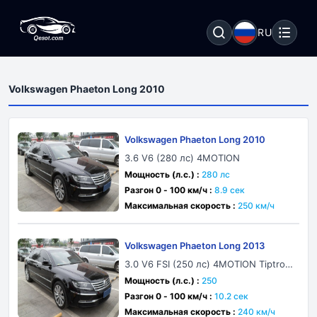
RU
Volkswagen Phaeton Long 2010
Volkswagen Phaeton Long 2010
3.6 V6 (280 лс) 4MOTION
Мощность (л.с.) :
280 лс
Разгон 0 - 100 км/ч :
8.9 сек
Максимальная скорость :
250 км/ч
Volkswagen Phaeton Long 2013
3.0 V6 FSI (250 лс) 4MOTION Tiptroni
c
Мощность (л.с.) :
250
Разгон 0 - 100 км/ч :
10.2 сек
Максимальная скорость :
240 км/ч