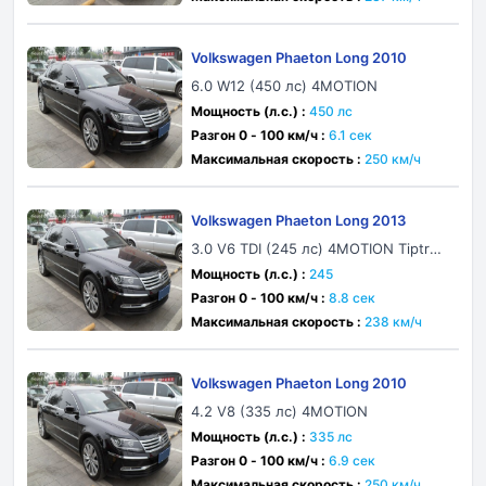
Volkswagen Phaeton Long 2010
6.0 W12 (450 лс) 4MOTION
Мощность (л.с.) :
450 лс
Разгон 0 - 100 км/ч :
6.1 сек
Максимальная скорость :
250 км/ч
Volkswagen Phaeton Long 2013
3.0 V6 TDI (245 лс) 4MOTION Tiptron
ic 4 Seat
Мощность (л.с.) :
245
Разгон 0 - 100 км/ч :
8.8 сек
Максимальная скорость :
238 км/ч
Volkswagen Phaeton Long 2010
4.2 V8 (335 лс) 4MOTION
Мощность (л.с.) :
335 лс
Разгон 0 - 100 км/ч :
6.9 сек
Максимальная скорость :
250 км/ч