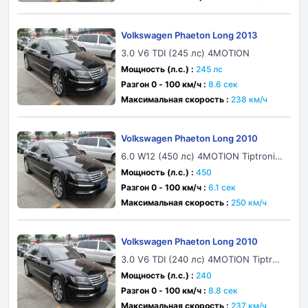
Volkswagen Phaeton Long 2013
3.0 V6 TDI (245 лс) 4MOTION
Мощность (л.с.) :
245 лс
Разгон 0 - 100 км/ч :
8.6 сек
Максимальная скорость :
238 км/ч
Volkswagen Phaeton Long 2010
6.0 W12 (450 лс) 4MOTION Tiptronic
4 Seat
Мощность (л.с.) :
450
Разгон 0 - 100 км/ч :
6.1 сек
Максимальная скорость :
250 км/ч
Volkswagen Phaeton Long 2010
3.0 V6 TDI (240 лс) 4MOTION Tiptron
ic 4 Seat
Мощность (л.с.) :
240
Разгон 0 - 100 км/ч :
8.8 сек
Максимальная скорость :
237 км/ч