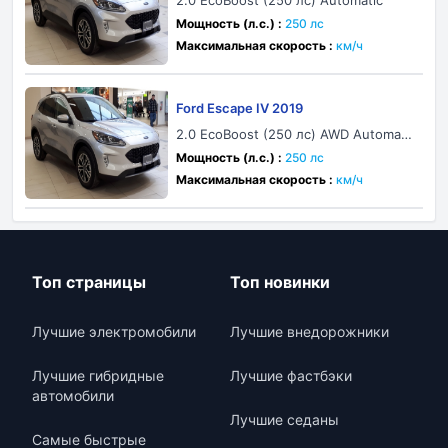
2.0 EcoBoost (250 лс) Automatic
Мощность (л.с.) :
250 лс
Максимальная скорость :
км/ч
Ford Escape IV 2019
2.0 EcoBoost (250 лс) AWD Automati
c
Мощность (л.с.) :
250 лс
Максимальная скорость :
км/ч
Топ страницы
Топ новинки
Лучшие электромобили
Лучшие внедорожники
Лучшие гибридные
Лучшие фастбэки
автомобили
Лучшие седаны
Самые быстрые